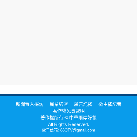
新聞置入採訪
異業結盟
廣告託播
徵主播記者
著作權免責聲明
著作權所有 © 中華兩岸好報
All Rights Reserved.
電子信箱: 88QTV@gmail.com