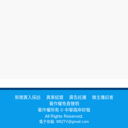
新聞置入採訪
異業結盟
廣告託播
徵主播記者
著作權免責聲明
著作權所有 © 中華兩岸好報
All Rights Reserved.
電子信箱: 88QTV@gmail.com