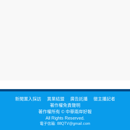
新聞置入採訪
異業結盟
廣告託播
徵主播記者
著作權免責聲明
著作權所有 © 中華兩岸好報
All Rights Reserved.
電子信箱: 88QTV@gmail.com