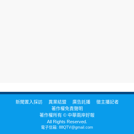
新聞置入採訪
異業結盟
廣告託播
徵主播記者
著作權免責聲明
著作權所有 © 中華兩岸好報
All Rights Reserved.
電子信箱: 88QTV@gmail.com