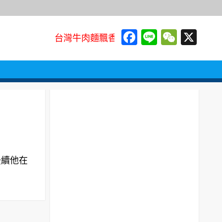
Facebook
Line
WeCh
X
台灣牛肉麵飄香街頭 地方飲食文化代表走
後續他在