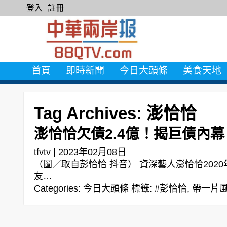
登入
註冊
首頁
即時新聞
今日大頭條
美食天地
Tag Archives: 澎恰恰
澎恰恰欠債2.4億！揭巨債內
tfvtv
|
2023年02月08日
（圖／取自彭恰恰 抖音） 資深藝人澎恰恰202
友…
Categories:
今日大頭條
標籤:
#彭恰恰
,
帶一片