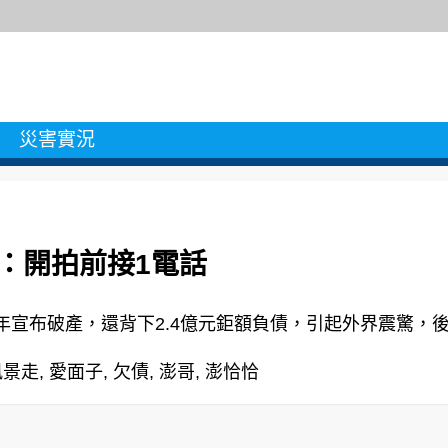
災害實況
幕：開拍前接1電話
0年宣布破產，還背下2.4億元鉅額負債，引起外界震驚，
風景走
,
愛面子
,
欠債
,
澎哥
,
澎恰恰