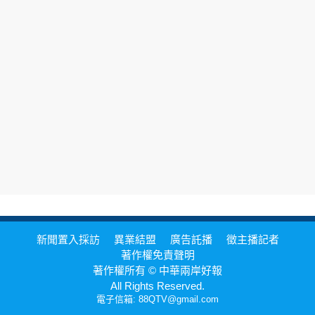
新聞置入採訪
異業結盟
廣告託播
徵主播記者
著作權免責聲明
著作權所有 © 中華兩岸好報
All Rights Reserved.
電子信箱: 88QTV@gmail.com