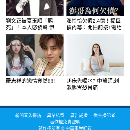
劉文正被夏玉順「賜
澎恰恰欠債2.4億！揭巨
死」！本人怒發聲 伊能
債內幕：開拍前接1電話
靜11字回應
羅志祥的戀情竟然!!!!!
起床先喝水? 中醫師:刺
激腸胃恐胃痛
新聞置入採訪
異業結盟
廣告託播
徵主播記者
著作權免責聲明
著作權所有 © 中華兩岸好報