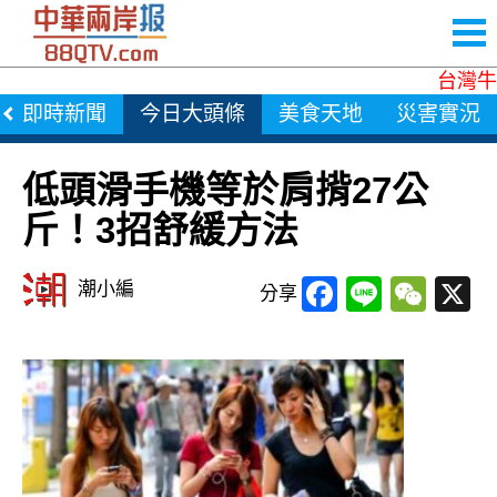
台灣牛肉
即時新聞
今日大頭條
美食天地
災害實況
低頭滑手機等於肩揹27公
斤！3招舒緩方法
Facebook
Line
WeC
X
潮小編
分享