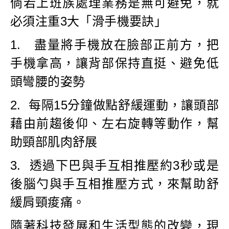
倘若上班族處理業務是無可避免，就
必須注重3大「滑手機要訣」
1. 盡量將手機放在臉部正前方，把
手機拿高，讓背部保持直挺、避免低
頭彎腰的姿勢
2. 每隔15分鐘做點舒緩運動，讓頭部
藉由前趨後仰、左右旋轉等動作，幫
助頸部肌肉舒展
3. 透過下巴與手互相推壓約3秒或是
後腦勺與手互相推壓方式，來幫助舒
緩肩頸痠痛。
隨著科技發展和生活型態的改變，現